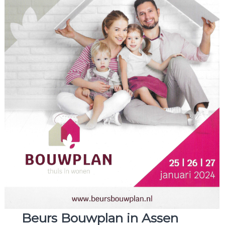
b
i
j
u
t
h
u
i
s
Beurs Bouwplan in Assen